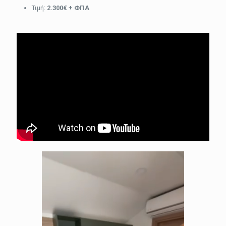
Τιμή:
2.300€ + ΦΠΑ