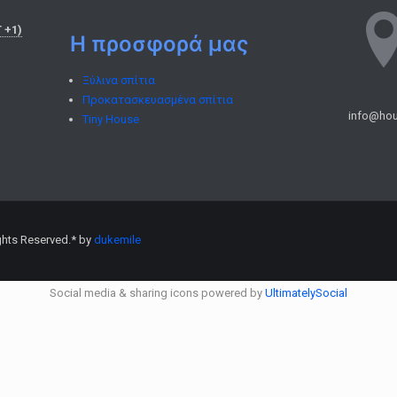
 +1)
Η προσφορά μας
Ξύλινα σπίτια
Προκατασκευασμένα σπίτια
info@hou
Tiny House
ights Reserved.* by
dukemile
Social media & sharing icons powered by
UltimatelySocial