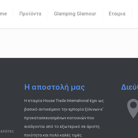
me
Προϊόντα
Glamping Glamour
Εταιρια
Η αποστολή μας
Διεύ
ς
Η εταιρία House Trade International έχει ως
βασικό αντικείμενο την εμπορία ξύλινων κ’
προκατασκευασμένων κατοικιών που
εισάγονται από το εξωτερικό σε άριστη
πελάτες
ποιότητα και πολύ καλές τιμές.