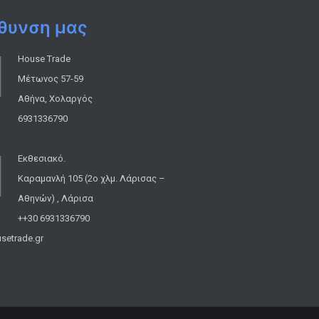
θυνση μας
House Trade
Μέτωνος 57-59
Αθήνα, Χολαργός
6931336790
Εκθεσιακό.
Καραμανλή 105 (2ο χλμ. Λάρισας –
Αθηνών) , Λάρισα
++30 6931336790
setrade.gr